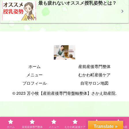
最も疲れないオススメ授乳姿勢とは？
ホーム
産前産後専門整体
メニュー
むかわ町産後ケア
プロフィール
自宅サロン地図
© 2023 苫小牧【産前産後専門骨盤軸整体】さかえ助産院.
Translate »
ホーム
産前産後専門整体
メニュー
むかわ町産後ケア
プロフィール
自宅サロン地図