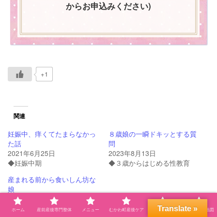
からお申込みください)
+1
関連
妊娠中、痒くてたまらなかっ
８歳娘の一瞬ドキッとする質
た話
問
2021年6月25日
2023年8月13日
◆妊娠中期
◆３歳からはじめる性教育
産まれる前から食いしん坊な
娘
2022年1月15日
◆子育てつぶやき
Translate »
ホーム
産前産後専門整体
メニュー
むかわ町産後ケア
プロフィール
自宅サロン地図