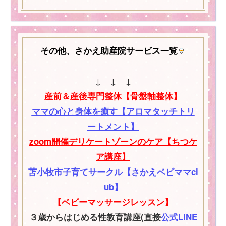
その他、さかえ助産院サービス一覧
↓ ↓ ↓
産前＆産後専門整体【骨盤軸整体】
ママの心と身体を癒す【アロマタッチトリ
ートメント】
zoom開催デリケートゾーンのケア【ちつケ
ア講座】
苫小牧市子育てサークル【さかえベビママcl
ub】
【ベビーマッサージレッスン】
３歳からはじめる性教育講座(直接
公式LINE