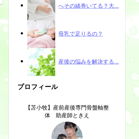
へその緒巻いてる？大...
母乳で足りるの？
産後の悩みを解決する...
プロフィール
【苫小牧】産前産後専門骨盤軸整
体 助産師ときえ