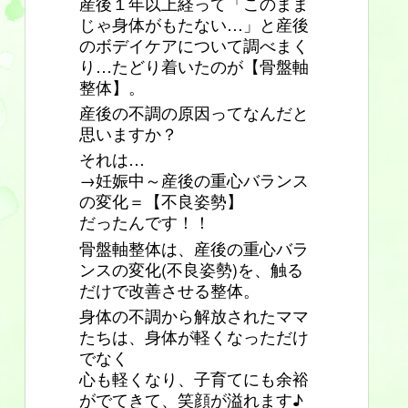
産後１年以上経って「このまま
じゃ身体がもたない…」と産後
のボデイケアについて調べまく
り…たどり着いたのが【骨盤軸
整体】。
産後の不調の原因ってなんだと
思いますか？
それは…
→妊娠中～産後の重心バランス
の変化＝【不良姿勢】
だったんです！！
骨盤軸整体は、産後の重心バラ
ンスの変化(不良姿勢)を、触る
だけで改善させる整体。
身体の不調から解放されたママ
たちは、身体が軽くなっただけ
でなく
心も軽くなり、子育てにも余裕
がでてきて、笑顔が溢れます♪