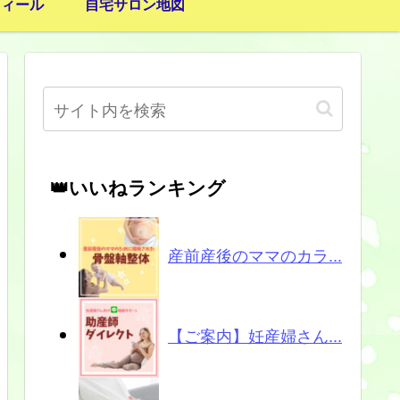
フィール
自宅サロン地図
👑いいねランキング
産前産後のママのカラ...
【ご案内】妊産婦さん...