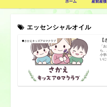
ホーム
産前産後
エッセンシャルオイル
【
◆さかえキッズアロマクラブ
「お
ら、
小学
いに