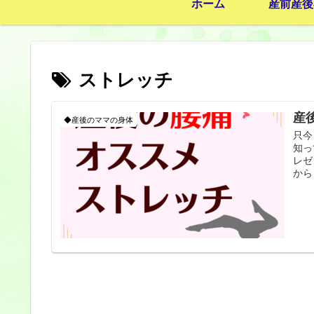
ホーム
産前産後
ストレッチ
産
◆産後のママの身体
只今
知っ
レゼ
から