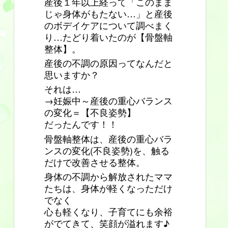
産後１年以上経って「このまま
じゃ身体がもたない…」と産後
のボデイケアについて調べまく
り…たどり着いたのが【骨盤軸
整体】。
産後の不調の原因ってなんだと
思いますか？
それは…
→妊娠中～産後の重心バランス
の変化＝【不良姿勢】
だったんです！！
骨盤軸整体は、産後の重心バラ
ンスの変化(不良姿勢)を、触る
だけで改善させる整体。
身体の不調から解放されたママ
たちは、身体が軽くなっただけ
でなく
心も軽くなり、子育てにも余裕
がでてきて、笑顔が溢れます♪