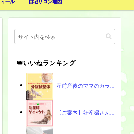
フィール
自宅サロン地図
👑いいねランキング
産前産後のママのカラ...
【ご案内】妊産婦さん...