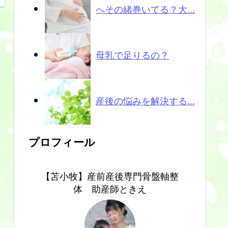
へその緒巻いてる？大...
母乳で足りるの？
産後の悩みを解決する...
プロフィール
【苫小牧】産前産後専門骨盤軸整
体 助産師ときえ