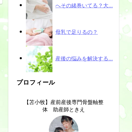
へその緒巻いてる？大...
母乳で足りるの？
産後の悩みを解決する...
プロフィール
【苫小牧】産前産後専門骨盤軸整
体 助産師ときえ