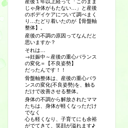
産後１年以上経って「このまま
じゃ身体がもたない…」と産後
のボデイケアについて調べまく
り…たどり着いたのが【骨盤軸
整体】。
産後の不調の原因ってなんだと
思いますか？
それは…
→妊娠中～産後の重心バランス
の変化＝【不良姿勢】
だったんです！！
骨盤軸整体は、産後の重心バラ
ンスの変化(不良姿勢)を、触る
だけで改善させる整体。
身体の不調から解放されたママ
たちは、身体が軽くなっただけ
でなく
心も軽くなり、子育てにも余裕
がでてきて、笑顔が溢れます♪