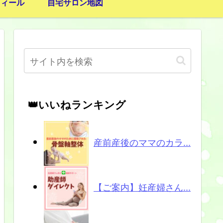
フィール
自宅サロン地図
👑いいねランキング
産前産後のママのカラ...
【ご案内】妊産婦さん...