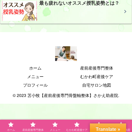
最も疲れないオススメ授乳姿勢とは？
ホーム
産前産後専門整体
メニュー
むかわ町産後ケア
プロフィール
自宅サロン地図
© 2023 苫小牧【産前産後専門骨盤軸整体】さかえ助産院.
Translate »
ホーム
産前産後専門整体
メニュー
むかわ町産後ケア
プロフィール
自宅サロン地図