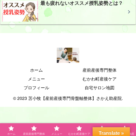
最も疲れないオススメ授乳姿勢とは？
ホーム
産前産後専門整体
メニュー
むかわ町産後ケア
プロフィール
自宅サロン地図
© 2023 苫小牧【産前産後専門骨盤軸整体】さかえ助産院.
Translate »
ホーム
産前産後専門整体
メニュー
むかわ町産後ケア
プロフィール
自宅サロン地図