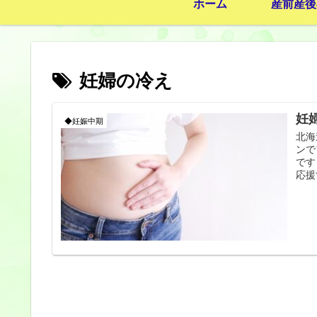
ホーム
産前産後
妊婦の冷え
妊
◆妊娠中期
北海
ンで
です
応援