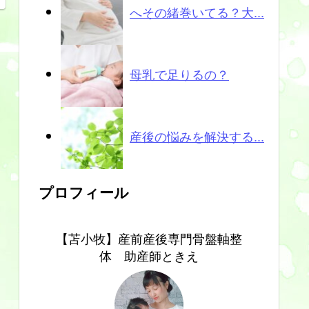
へその緒巻いてる？大...
母乳で足りるの？
産後の悩みを解決する...
プロフィール
【苫小牧】産前産後専門骨盤軸整
体 助産師ときえ