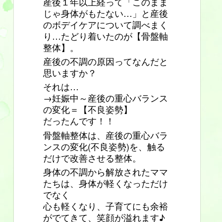
産後１年以上経って「このまま
じゃ身体がもたない…」と産後
のボデイケアについて調べまく
り…たどり着いたのが【骨盤軸
整体】。
産後の不調の原因ってなんだと
思いますか？
それは…
→妊娠中～産後の重心バランス
の変化＝【不良姿勢】
だったんです！！
骨盤軸整体は、産後の重心バラ
ンスの変化(不良姿勢)を、触る
だけで改善させる整体。
身体の不調から解放されたママ
たちは、身体が軽くなっただけ
でなく
心も軽くなり、子育てにも余裕
がでてきて、笑顔が溢れます♪