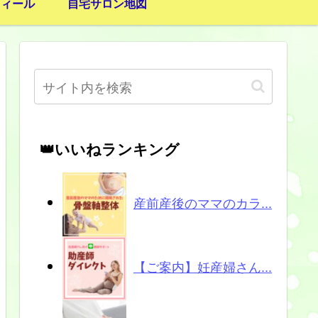
フィール
自宅サロン地図
👑いいねランキング
産前産後のママのカラ...
【ご案内】妊産婦さん...