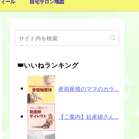
フィール
自宅サロン地図
👑いいねランキング
産前産後のママのカラ...
【ご案内】妊産婦さん...