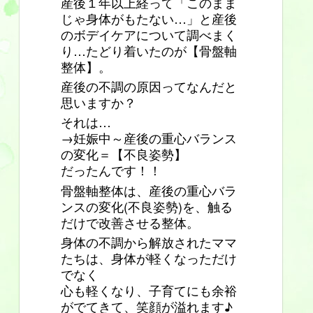
産後１年以上経って「このまま
じゃ身体がもたない…」と産後
のボデイケアについて調べまく
り…たどり着いたのが【骨盤軸
整体】。
産後の不調の原因ってなんだと
思いますか？
それは…
→妊娠中～産後の重心バランス
の変化＝【不良姿勢】
だったんです！！
骨盤軸整体は、産後の重心バラ
ンスの変化(不良姿勢)を、触る
だけで改善させる整体。
身体の不調から解放されたママ
たちは、身体が軽くなっただけ
でなく
心も軽くなり、子育てにも余裕
がでてきて、笑顔が溢れます♪