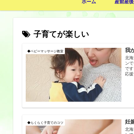
ホーム
産前産後
子育てが楽しい
我
◆ベビーマッサージ教室
北海
ンで
です
応援
妊
◆らくらく子育てのコツ
北海