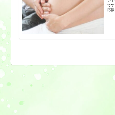
ンで
です
応援