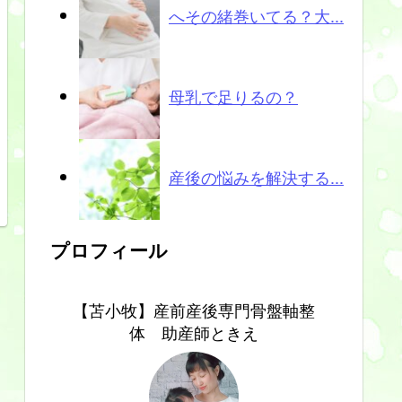
へその緒巻いてる？大...
母乳で足りるの？
産後の悩みを解決する...
プロフィール
【苫小牧】産前産後専門骨盤軸整
体 助産師ときえ