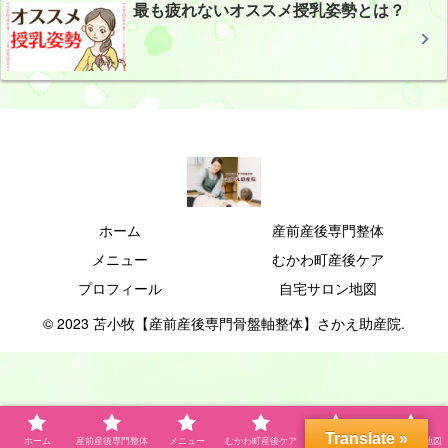
最も疲れないオススメ授乳姿勢とは？
ホーム
産前産後専門整体
メニュー
むかわ町産後ケア
プロフィール
自宅サロン地図
© 2023 苫小牧【産前産後専門骨盤軸整体】さかえ助産院.
Translate »
ホーム
産前産後専門整体
メニュー
むかわ町産後ケア
プロフィール
自宅サロン地図