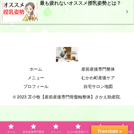
最も疲れないオススメ授乳姿勢とは？
ホーム
産前産後専門整体
メニュー
むかわ町産後ケア
プロフィール
自宅サロン地図
© 2023 苫小牧【産前産後専門骨盤軸整体】さかえ助産院.
Translate »
ホーム
産前産後専門整体
メニュー
むかわ町産後ケア
プロフィール
自宅サロン地図