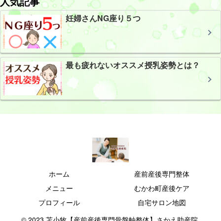
人気記事
妊婦さんNG座り５つ
最も疲れないオススメ授乳姿勢とは？
ホーム
産前産後専門整体
メニュー
むかわ町産後ケア
プロフィール
自宅サロン地図
© 2023 苫小牧【産前産後専門骨盤軸整体】さかえ助産院.