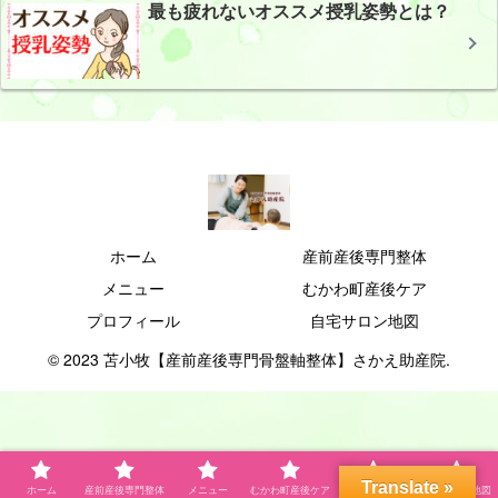
最も疲れないオススメ授乳姿勢とは？
ホーム
産前産後専門整体
メニュー
むかわ町産後ケア
プロフィール
自宅サロン地図
© 2023 苫小牧【産前産後専門骨盤軸整体】さかえ助産院.
Translate »
ホーム
産前産後専門整体
メニュー
むかわ町産後ケア
プロフィール
自宅サロン地図