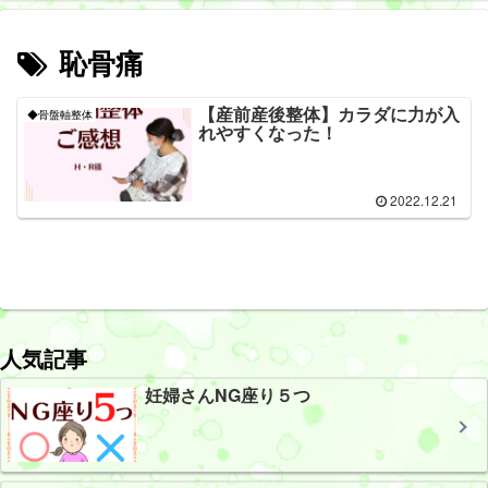
恥骨痛
【産前産後整体】カラダに力が入
◆骨盤軸整体
れやすくなった！
2022.12.21
人気記事
妊婦さんNG座り５つ