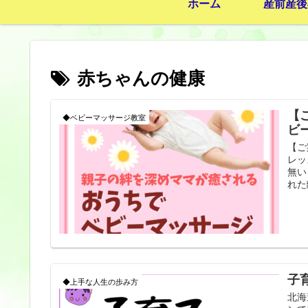
ホーム
産前産後
赤ちゃんの健康
【
◆ベビーマッサージ教室
ビ
【ご
レッ
無い
れた
子
◆上手な人生の歩み方
北海