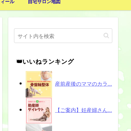
フィール
自宅サロン地図
👑いいねランキング
産前産後のママのカラ...
【ご案内】妊産婦さん...