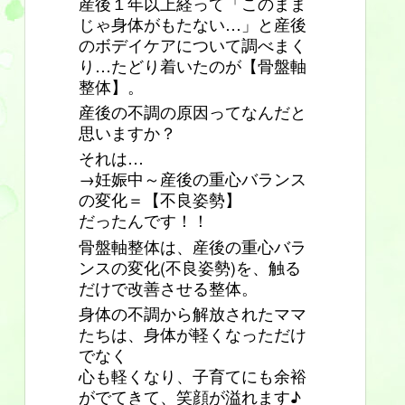
産後１年以上経って「このまま
じゃ身体がもたない…」と産後
のボデイケアについて調べまく
り…たどり着いたのが【骨盤軸
整体】。
産後の不調の原因ってなんだと
思いますか？
それは…
→妊娠中～産後の重心バランス
の変化＝【不良姿勢】
だったんです！！
骨盤軸整体は、産後の重心バラ
ンスの変化(不良姿勢)を、触る
だけで改善させる整体。
身体の不調から解放されたママ
たちは、身体が軽くなっただけ
でなく
心も軽くなり、子育てにも余裕
がでてきて、笑顔が溢れます♪