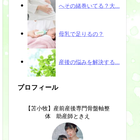
へその緒巻いてる？大...
母乳で足りるの？
産後の悩みを解決する...
プロフィール
【苫小牧】産前産後専門骨盤軸整
体 助産師ときえ