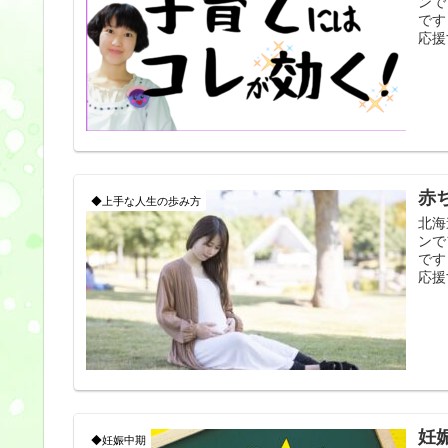
ンで
です
応援
赤
◆上手な人生の歩み方
北海
ンで
です
応援
妊
◆妊娠中期