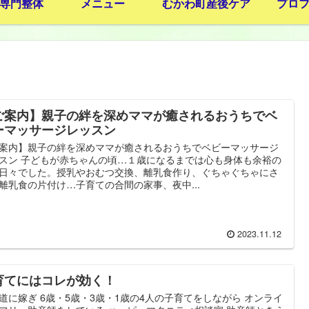
専門整体
メニュー
むかわ町産後ケア
プロ
ご案内】親子の絆を深めママが癒されるおうちでベ
ーマッサージレッスン
案内】親子の絆を深めママが癒されるおうちでベビーマッサージ
スン 子どもが赤ちゃんの頃…１歳になるまでは心も身体も余裕の
日々でした。授乳やおむつ交換、離乳食作り、ぐちゃぐちゃにさ
離乳食の片付け…子育ての合間の家事、夜中...
2023.11.12
育てにはコレが効く！
道に嫁ぎ 6歳・5歳・3歳・1歳の4人の子育てをしながら オンライ