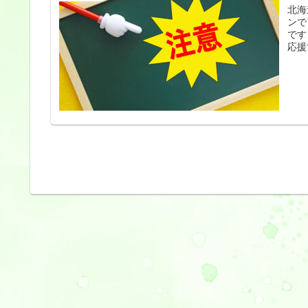
北海
ンで
です
応援