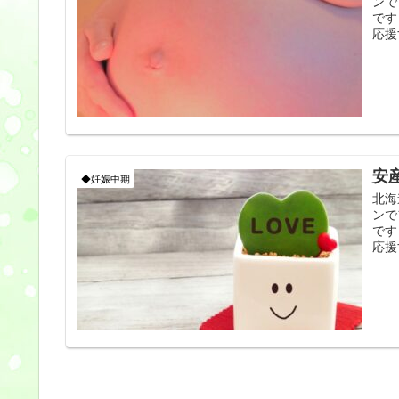
ンで
です
応援
安
◆妊娠中期
北海
ンで
です
応援