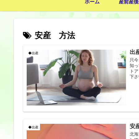
ホーム
産前産後
安産 方法
出
◆出産
只今
知っ
トア
下さ
安
◆出産
北海