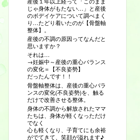
産後１年以上経って「このまま
じゃ身体がもたない…」と産後
のボデイケアについて調べまく
り…たどり着いたのが【骨盤軸
整体】。
産後の不調の原因ってなんだと
思いますか？
それは…
→妊娠中～産後の重心バランス
の変化＝【不良姿勢】
だったんです！！
骨盤軸整体は、産後の重心バラ
ンスの変化(不良姿勢)を、触る
だけで改善させる整体。
身体の不調から解放されたママ
たちは、身体が軽くなっただけ
でなく
心も軽くなり、子育てにも余裕
がでてきて、笑顔が溢れます♪