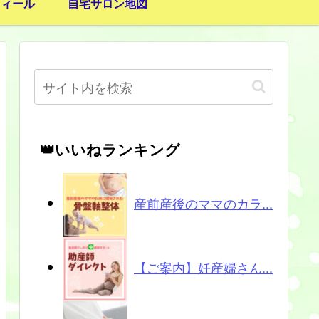
フィール
自宅サロン地図
👑いいねランキング
産前産後のママのカラ...
【ご案内】妊産婦さん...