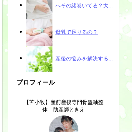
へその緒巻いてる？大...
母乳で足りるの？
産後の悩みを解決する...
プロフィール
【苫小牧】産前産後専門骨盤軸整
体 助産師ときえ