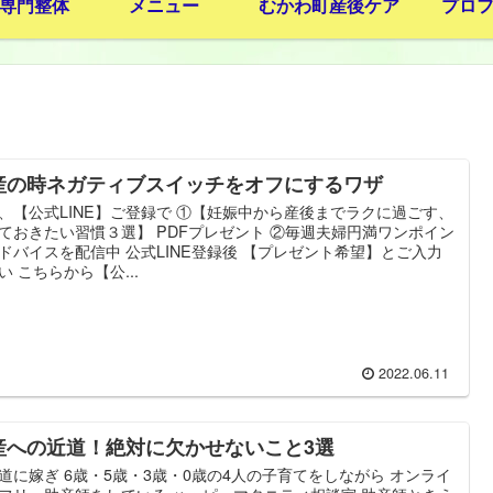
専門整体
メニュー
むかわ町産後ケア
プロ
産の時ネガティブスイッチをオフにするワザ
、【公式LINE】ご登録で ①【妊娠中から産後までラクに過ごす、
ておきたい習慣３選】 PDFプレゼント ②毎週夫婦円満ワンポイン
ドバイスを配信中 公式LINE登録後 【プレゼント希望】とご入力
い こちらから【公...
2022.06.11
産への近道！絶対に欠かせないこと3選
道に嫁ぎ 6歳・5歳・3歳・0歳の4人の子育てをしながら オンライ