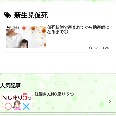
新生児仮死
仮死状態で産まれてから助産師に
◆自己紹介
なるまで①
2021.01.26
人気記事
妊婦さんNG座り５つ