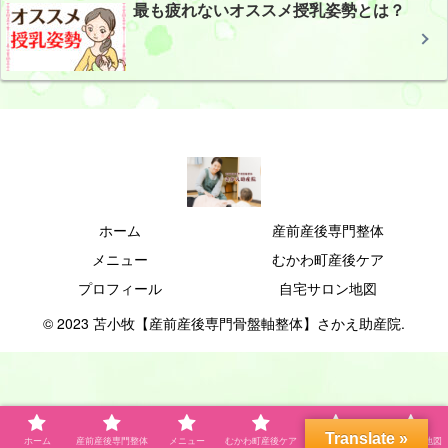
最も疲れないオススメ授乳姿勢とは？
ホーム
産前産後専門整体
メニュー
むかわ町産後ケア
プロフィール
自宅サロン地図
© 2023 苫小牧【産前産後専門骨盤軸整体】さかえ助産院.
Translate »
ホーム
産前産後専門整体
メニュー
むかわ町産後ケア
プロフィール
自宅サロン地図