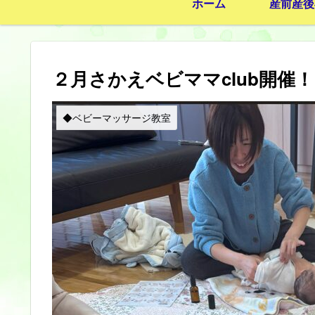
ホーム
産前産後
２月さかえベビママclub開催！
◆ベビーマッサージ教室