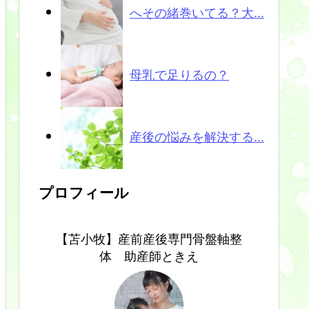
へその緒巻いてる？大...
母乳で足りるの？
産後の悩みを解決する...
プロフィール
【苫小牧】産前産後専門骨盤軸整
体 助産師ときえ