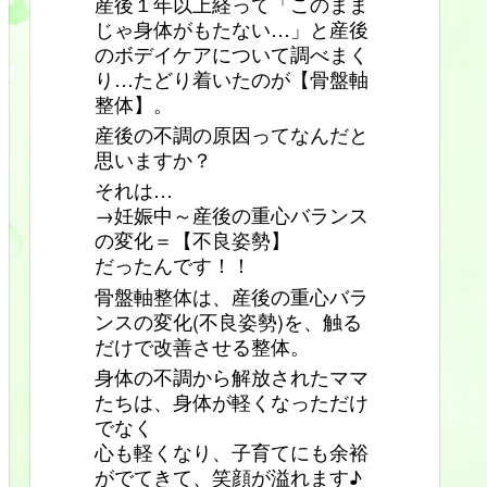
産後１年以上経って「このまま
じゃ身体がもたない…」と産後
のボデイケアについて調べまく
り…たどり着いたのが【骨盤軸
整体】。
産後の不調の原因ってなんだと
思いますか？
それは…
→妊娠中～産後の重心バランス
の変化＝【不良姿勢】
だったんです！！
骨盤軸整体は、産後の重心バラ
ンスの変化(不良姿勢)を、触る
だけで改善させる整体。
身体の不調から解放されたママ
たちは、身体が軽くなっただけ
でなく
心も軽くなり、子育てにも余裕
がでてきて、笑顔が溢れます♪