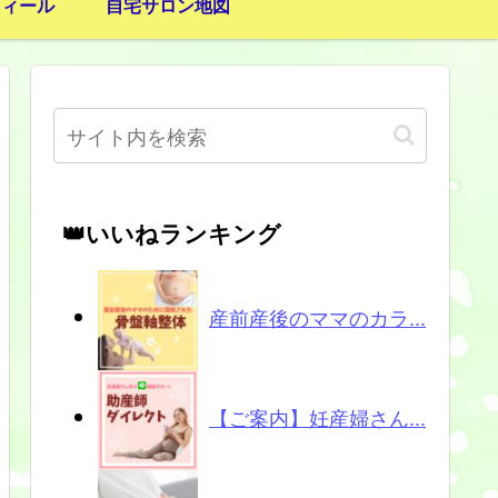
フィール
自宅サロン地図
👑いいねランキング
産前産後のママのカラ...
【ご案内】妊産婦さん...