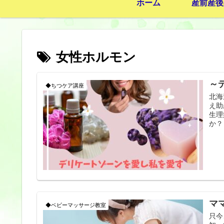
ホーム
産前産後
女性ホルモン
～
◆ちつケア講座
北海
え助
生理
か？ .
マ
◆ベビーマッサージ教室
只今