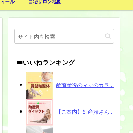
フィール
自宅サロン地図
👑いいねランキング
産前産後のママのカラ...
【ご案内】妊産婦さん...