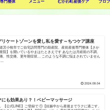
専門整体
メニュー
むかわ町産後ケア
プロ
デリケートゾーンを愛し私を愛す～ちつケア講座
道苫小牧市でご自宅訪問専門の助産院、産前産後専門整体【さか
産院】を開いているやまはたときえです あなたは月経前の不調、
痛、性交痛、更年期症状… このような不調に悩まされていません
..
2024.08.04
マにも効果あり？！ベビーマッサージ
、【公式LINE】ご登録で ①【妊娠中から産後までラクに過ごす、