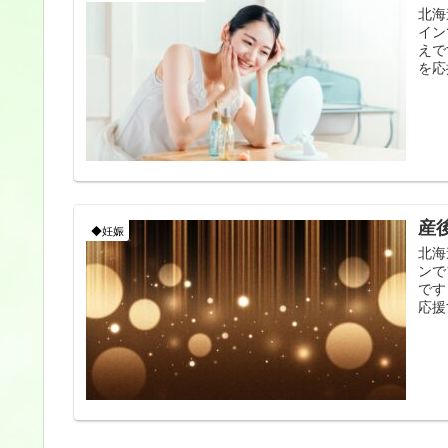
北海
イン
えで
を応
産
◆妊娠
北海
ンで
です
応援