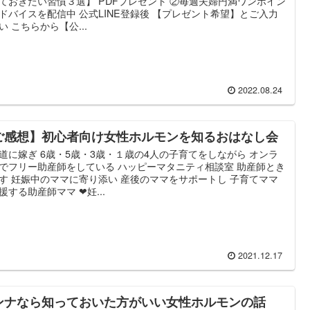
ておきたい習慣３選】 PDFプレゼント ②毎週夫婦円満ワンポイン
ドバイスを配信中 公式LINE登録後 【プレゼント希望】とご入力
い こちらから【公...
2022.08.24
ご感想】初心者向け女性ホルモンを知るおはなし会
道に嫁ぎ 6歳・5歳・3歳・１歳の4人の子育てをしながら オンラ
でフリー助産師をしている ハッピーマタニティ相談室 助産師とき
す 妊娠中のママに寄り添い 産後のママをサポートし 子育てママ
援する助産師ママ ❤妊...
2021.12.17
ンナなら知っておいた方がいい女性ホルモンの話