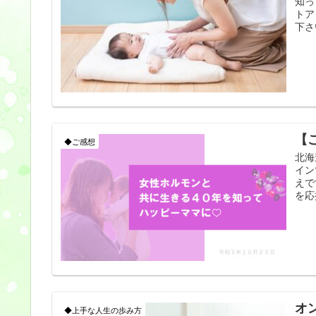
知っ
トア
下さ
【
◆ご感想
北海
イン
えで
を応
オ
◆上手な人生の歩み方