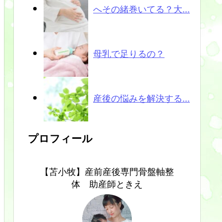
へその緒巻いてる？大...
母乳で足りるの？
産後の悩みを解決する...
プロフィール
【苫小牧】産前産後専門骨盤軸整
体 助産師ときえ