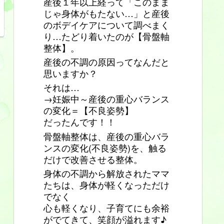
産後１年以上経って「このまま
じゃ身体がもたない…」と産後
のボデイケアについて調べまく
り…たどり着いたのが【骨盤軸
整体】。
産後の不調の原因ってなんだと
思いますか？
それは…
→妊娠中～産後の重心バランス
の変化＝【不良姿勢】
だったんです！！
骨盤軸整体は、産後の重心バラ
ンスの変化(不良姿勢)を、触る
だけで改善させる整体。
身体の不調から解放されたママ
たちは、身体が軽くなっただけ
でなく
心も軽くなり、子育てにも余裕
がでてきて、笑顔が溢れます♪