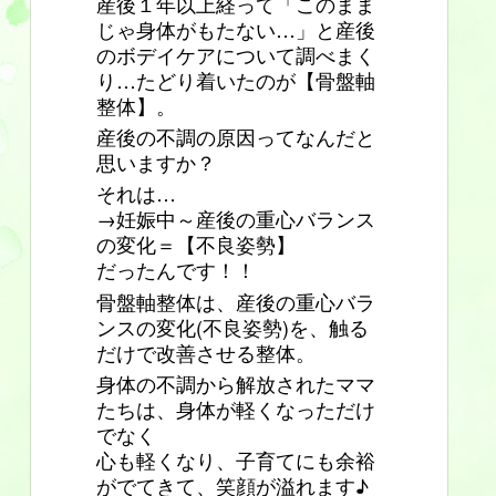
産後１年以上経って「このまま
じゃ身体がもたない…」と産後
のボデイケアについて調べまく
り…たどり着いたのが【骨盤軸
整体】。
産後の不調の原因ってなんだと
思いますか？
それは…
→妊娠中～産後の重心バランス
の変化＝【不良姿勢】
だったんです！！
骨盤軸整体は、産後の重心バラ
ンスの変化(不良姿勢)を、触る
だけで改善させる整体。
身体の不調から解放されたママ
たちは、身体が軽くなっただけ
でなく
心も軽くなり、子育てにも余裕
がでてきて、笑顔が溢れます♪