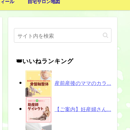
フィール
自宅サロン地図
👑いいねランキング
産前産後のママのカラ...
【ご案内】妊産婦さん...