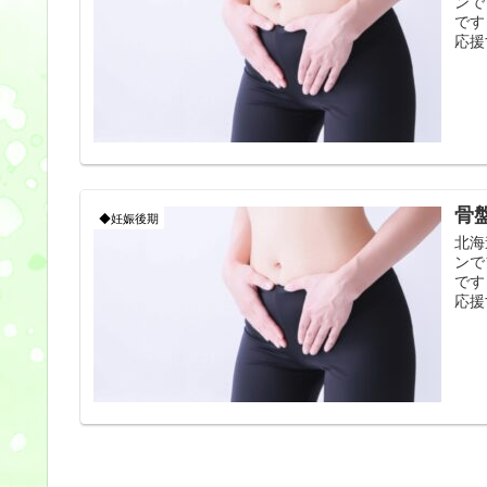
ンで
です
応援
骨
◆妊娠後期
北海
ンで
です
応援