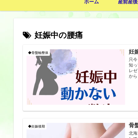
ホーム
産前産後
妊娠中の腰痛
妊
◆骨盤軸整体
只今
知っ
レゼ
から
骨
◆妊娠後期
北海