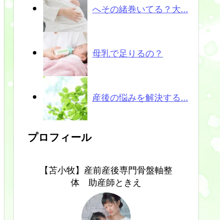
へその緒巻いてる？大...
母乳で足りるの？
産後の悩みを解決する...
プロフィール
【苫小牧】産前産後専門骨盤軸整
体 助産師ときえ