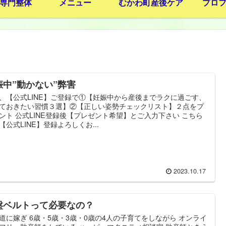
専門整体
メニュー
むかわ町産後ケア
プロ
娠中”動かない”弊害
、【公式LINE】ご登録で①【妊娠中から産後までラクに過ごす、
ておきたい習慣３選】②【正しい姿勢チェックリスト】２点をプ
ント 公式LINE登録後【プレゼント希望】とご入力下さい こちら
【公式LINE】登録よろしくお...
2023.10.17
盤ベルトって必要なの？
道に嫁ぎ 6歳・5歳・3歳・0歳の4人の子育てをしながら オンライ