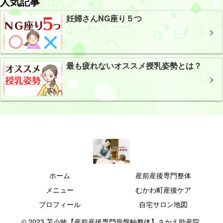
人気記事
妊婦さんNG座り５つ
最も疲れないオススメ授乳姿勢とは？
ホーム
産前産後専門整体
メニュー
むかわ町産後ケア
プロフィール
自宅サロン地図
© 2023 苫小牧【産前産後専門骨盤軸整体】さかえ助産院.