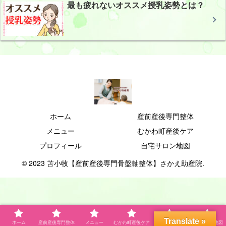
最も疲れないオススメ授乳姿勢とは？
ホーム
産前産後専門整体
メニュー
むかわ町産後ケア
プロフィール
自宅サロン地図
© 2023 苫小牧【産前産後専門骨盤軸整体】さかえ助産院.
Translate »
ホーム
産前産後専門整体
メニュー
むかわ町産後ケア
プロフィール
自宅サロン地図