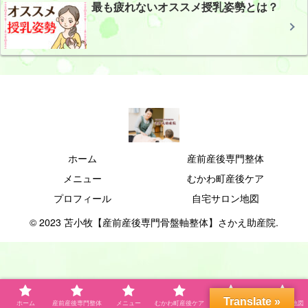
最も疲れないオススメ授乳姿勢とは？
ホーム
産前産後専門整体
メニュー
むかわ町産後ケア
プロフィール
自宅サロン地図
© 2023 苫小牧【産前産後専門骨盤軸整体】さかえ助産院.
Translate »
ホーム
産前産後専門整体
メニュー
むかわ町産後ケア
プロフィール
自宅サロン地図