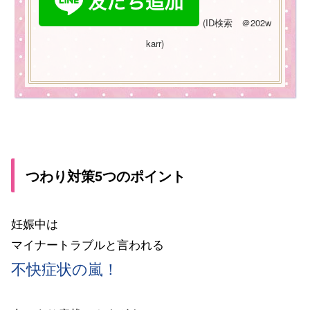
(
ID
検索 ＠
202w
karr)
つわり対策5つのポイント
妊娠中は
マイナートラブルと言われる
不快症状の嵐！