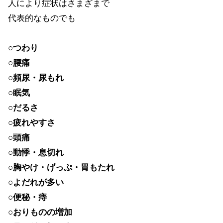
人により症状はさまざまで
代表的なものでも
○つわり
○腰痛
○頻尿・尿もれ
○眠気
○だるさ
○疲れやすさ
○頭痛
○動悸・息切れ
○胸やけ・げっぷ・胃もたれ
○よだれが多い
○便秘・痔
○おりものの増加