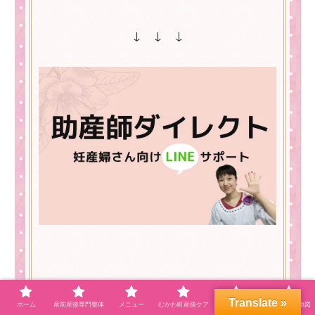
↓ ↓ ↓
こちらから【公式LINE】登録よろしくお願
Translate »
ホーム
産前産後専門整体
メニュー
むかわ町産後ケア
プロフィール
自宅サロン地図