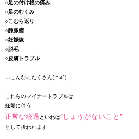
○足の付け根の痛み
○足のむくみ
○こむら返り
○静脈瘤
○妊娠線
○脱毛
○皮膚トラブル
…こんなにたくさん(;^ω^)
これらのマイナートラブルは
妊娠に伴う
正常な経過
”しょうがないこと”
といわば
として扱われます