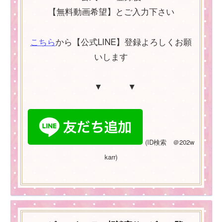
【無料動画希望】とご入力下さい
こちら
から【公式LINE】登録よろしくお願
いします
▼ ▼
(
ID
検索 ＠
202w
karr)