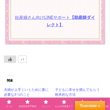
妊産婦さん向けLINEサポート
【助産師ダイ
レクト】
+1
関連
夫婦が上手くいくために妻に
子どもに幸せを掴んでもらう
必要な3つのこと
根本的な方法
2021年8月4日
2021年3月1日
◆仲良し夫婦の秘訣
◆子育て
Translate »
ホーム
産前産後専門整体
メニュー
むかわ町産後ケア
プロフィール
自宅サロン地図