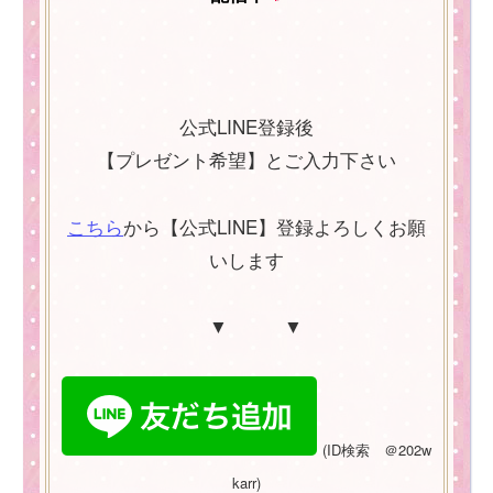
公式LINE登録後
【プレゼント希望】とご入力下さい
こちら
から【公式LINE】登録よろしくお願
いします
▼ ▼
(
ID
検索 ＠
202w
karr)