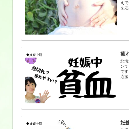
えで
を応
疲
◆妊娠中期
北海
ンで
です
応援
妊
◆妊娠中期