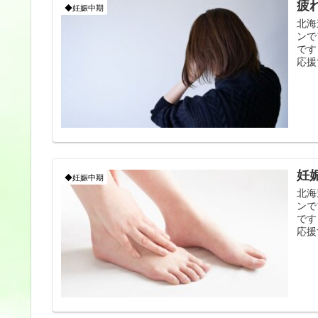
疲
◆妊娠中期
北海
ンで
です
応援
妊
◆妊娠中期
北海
ンで
です
応援