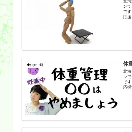
北海
ンで
です
応援
体
◆妊娠中期
北海
ンで
です
応援