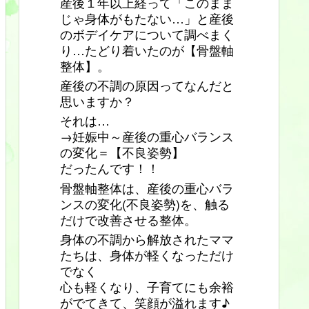
産後１年以上経って「このまま
じゃ身体がもたない…」と産後
のボデイケアについて調べまく
り…たどり着いたのが【骨盤軸
整体】。
産後の不調の原因ってなんだと
思いますか？
それは…
→妊娠中～産後の重心バランス
の変化＝【不良姿勢】
だったんです！！
骨盤軸整体は、産後の重心バラ
ンスの変化(不良姿勢)を、触る
だけで改善させる整体。
身体の不調から解放されたママ
たちは、身体が軽くなっただけ
でなく
心も軽くなり、子育てにも余裕
がでてきて、笑顔が溢れます♪