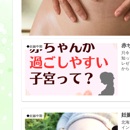
赤
◆妊娠中期
只今
知っ
レゼ
から
妊
◆妊娠中期
北海
イン