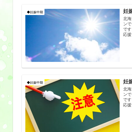
妊
◆妊娠中期
北海
ンで
です
応援
妊
◆妊娠中期
北海
ンで
です
応援