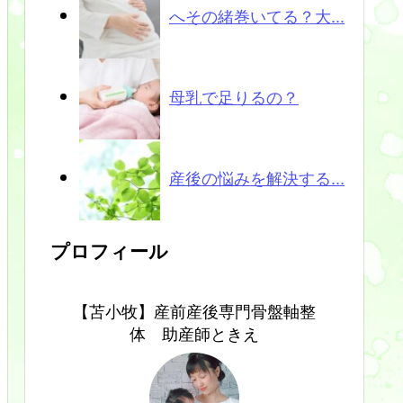
へその緒巻いてる？大...
母乳で足りるの？
産後の悩みを解決する...
プロフィール
【苫小牧】産前産後専門骨盤軸整
体 助産師ときえ