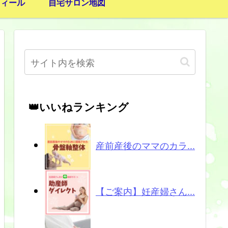
フィール
自宅サロン地図
👑いいねランキング
産前産後のママのカラ...
【ご案内】妊産婦さん...