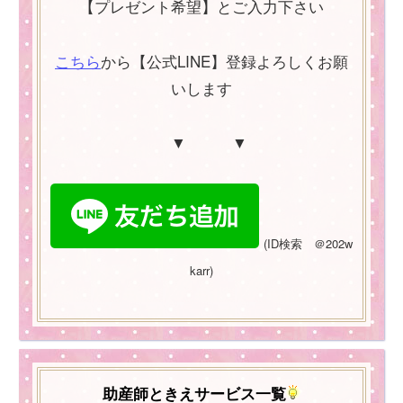
【プレゼント希望】とご入力下さい
こちら
から【公式LINE】登録よろしくお願
いします
▼ ▼
(
ID
検索 ＠
202w
karr)
助産師ときえサービス一覧