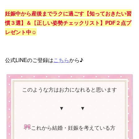
妊娠中から産後までラクに過ごす
【知っておきたい習
【
慣３選】＆
正しい姿勢チェックリスト】
PDF２点プ
レゼント中☺
公式LINEのご登録は
こちら
から♪
このような方はお力になれると思います
▼ ▼
これから結婚・妊娠を考えている方