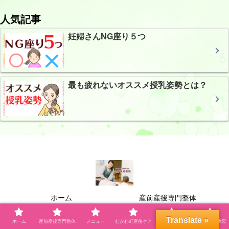
人気記事
妊婦さんNG座り５つ
最も疲れないオススメ授乳姿勢とは？
ホーム
産前産後専門整体
メニュー
むかわ町産後ケア
Translate »
ホーム
産前産後専門整体
メニュー
むかわ町産後ケア
プロフィール
自宅サロン地図
プロフィール
自宅サロン地図