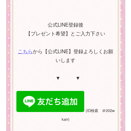
公式LINE登録後
【プレゼント希望】とご入力下さい
こちら
から【公式LINE】登録よろしくお願
いします
▼ ▼
(
ID
検索 ＠
202w
karr)