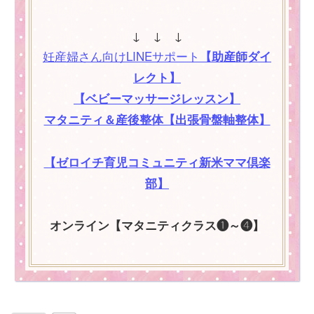
↓ ↓ ↓
妊産婦さん向けLINEサポート
【助産師ダイ
レクト】
【ベビーマッサージレッスン】
マタニティ＆産後整体【出張骨盤軸整体】
【ゼロイチ育児コミュニティ新米ママ倶楽
部】
オンライン【マタニティクラス❶～❹】