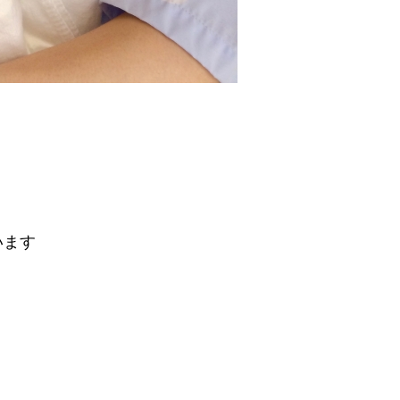
います
】