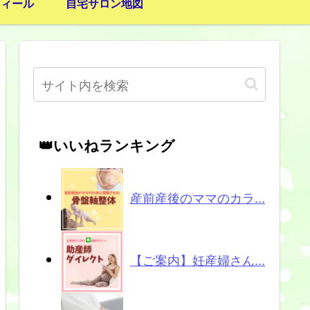
フィール
自宅サロン地図
👑いいねランキング
産前産後のママのカラ...
【ご案内】妊産婦さん...