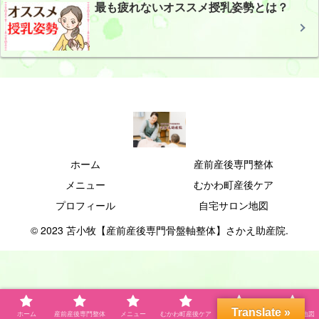
最も疲れないオススメ授乳姿勢とは？
ホーム
産前産後専門整体
メニュー
むかわ町産後ケア
プロフィール
自宅サロン地図
© 2023 苫小牧【産前産後専門骨盤軸整体】さかえ助産院.
Translate »
ホーム
産前産後専門整体
メニュー
むかわ町産後ケア
プロフィール
自宅サロン地図