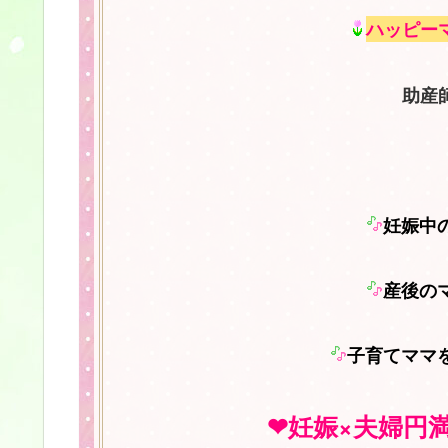
ハッピー
助産
妊娠中
産後の
子育てママ
❤妊娠×夫婦円