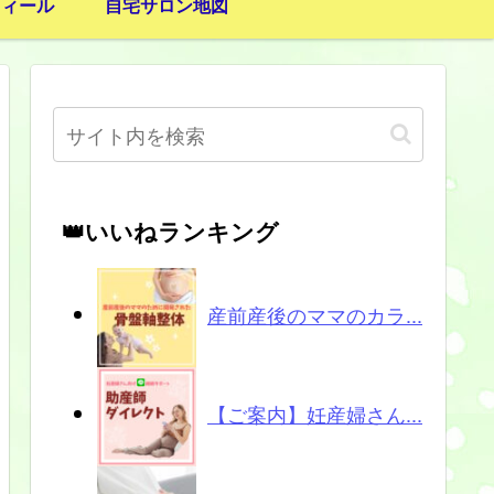
フィール
自宅サロン地図
👑いいねランキング
産前産後のママのカラ...
【ご案内】妊産婦さん...