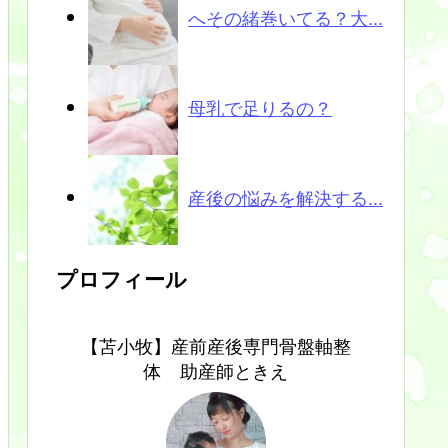
へその緒巻いてる？大...
母乳で足りるの？
産後の悩みを解決する...
プロフィール
【苫小牧】産前産後専門骨盤軸整
体 助産師ときえ