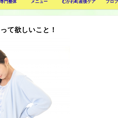
専門整体
メニュー
むかわ町産後ケア
プロ
やって欲しいこと！