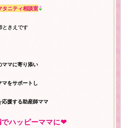
マタニティ相談室
師ときえです
のママに寄り添い
ママをサポートし
を応援する助産師ママ
満でハッピーママに❤