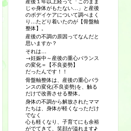
産後１年以上経って「このまま
じゃ身体がもたない…」と産後
のボデイケアについて調べまく
り…たどり着いたのが【骨盤軸
整体】。
産後の不調の原因ってなんだと
思いますか？
それは…
→妊娠中～産後の重心バランス
の変化＝【不良姿勢】
だったんです！！
骨盤軸整体は、産後の重心バラ
ンスの変化(不良姿勢)を、触る
だけで改善させる整体。
身体の不調から解放されたママ
たちは、身体が軽くなっただけ
でなく
心も軽くなり、子育てにも余裕
がでてきて、笑顔が溢れます♪