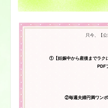
只今、【公
①【妊娠中から産後までラク
PD
②毎週夫婦円満ワンポ