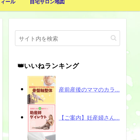
フィール
自宅サロン地図
👑いいねランキング
産前産後のママのカラ...
【ご案内】妊産婦さん...