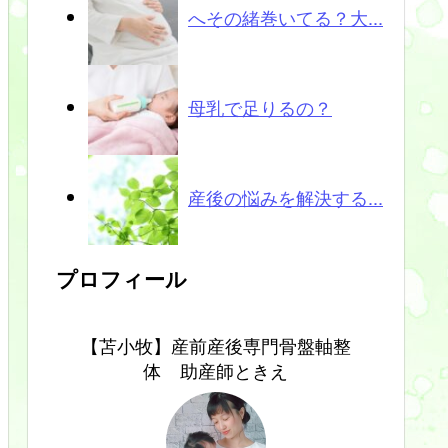
へその緒巻いてる？大...
母乳で足りるの？
産後の悩みを解決する...
プロフィール
【苫小牧】産前産後専門骨盤軸整
体 助産師ときえ