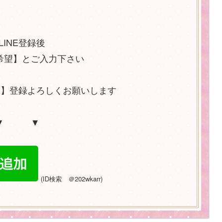
LINE登録後
希望】とご入力下さい
NE】登録よろしくお願いします
▼ ▼
(
ID
検索 ＠
202wkarr)