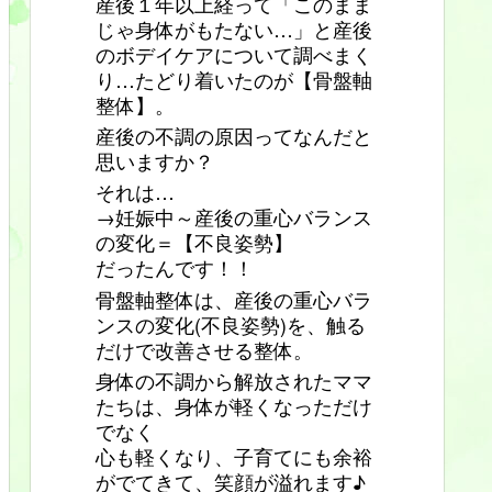
産後１年以上経って「このまま
じゃ身体がもたない…」と産後
のボデイケアについて調べまく
り…たどり着いたのが【骨盤軸
整体】。
産後の不調の原因ってなんだと
思いますか？
それは…
→妊娠中～産後の重心バランス
の変化＝【不良姿勢】
だったんです！！
骨盤軸整体は、産後の重心バラ
ンスの変化(不良姿勢)を、触る
だけで改善させる整体。
身体の不調から解放されたママ
たちは、身体が軽くなっただけ
でなく
心も軽くなり、子育てにも余裕
がでてきて、笑顔が溢れます♪