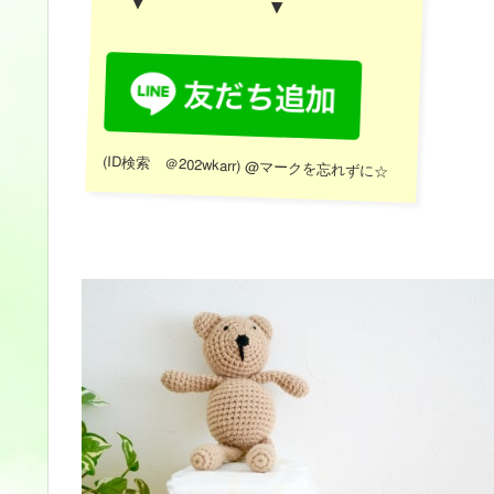
▼ ▼
(
ID
検索 ＠
202wkarr) @マークを忘れずに☆