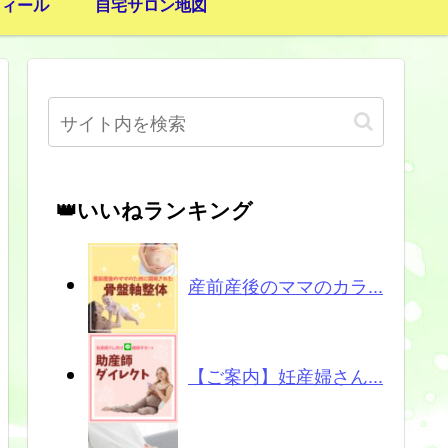
フィール
自宅サロン地図
👑いいねランキング
産前産後のママのカラ...
【ご案内】妊産婦さん...