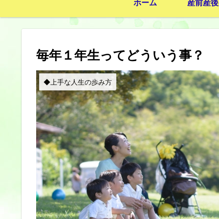
ホーム
産前産後
毎年１年生ってどういう事？
◆上手な人生の歩み方