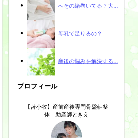
へその緒巻いてる？大...
母乳で足りるの？
産後の悩みを解決する...
プロフィール
【苫小牧】産前産後専門骨盤軸整
体 助産師ときえ