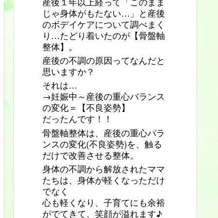
産後１年以上経って「このまま
じゃ身体がもたない…」と産後
のボデイケアについて調べまく
り…たどり着いたのが【骨盤軸
整体】。
産後の不調の原因ってなんだと
思いますか？
それは…
→妊娠中～産後の重心バランス
の変化＝【不良姿勢】
だったんです！！
骨盤軸整体は、産後の重心バラ
ンスの変化(不良姿勢)を、触る
だけで改善させる整体。
身体の不調から解放されたママ
たちは、身体が軽くなっただけ
でなく
心も軽くなり、子育てにも余裕
がでてきて、笑顔が溢れます♪