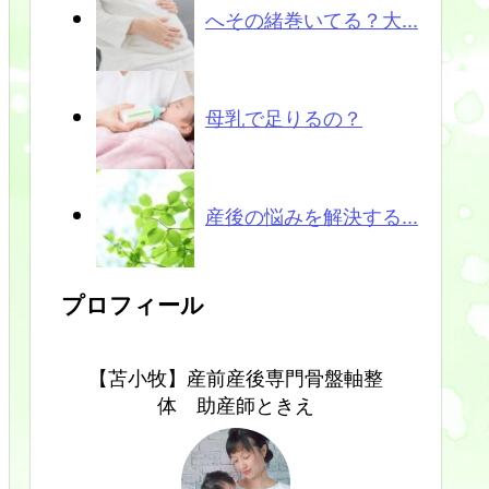
へその緒巻いてる？大...
母乳で足りるの？
産後の悩みを解決する...
プロフィール
【苫小牧】産前産後専門骨盤軸整
体 助産師ときえ