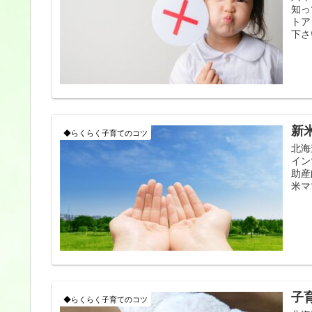
知っ
トア
下さ
新
◆らくらく子育てのコツ
北海
イン
助産
米マ
子
◆らくらく子育てのコツ