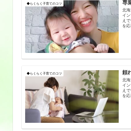
専
◆らくらく子育てのコツ
北海
イン
えで
を応
頼
◆らくらく子育てのコツ
北海
イン
えで
を応