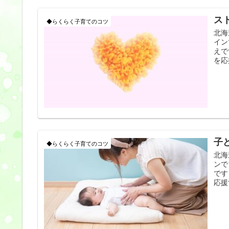
ス
◆らくらく子育てのコツ
北海
イン
えで
を応
子
◆らくらく子育てのコツ
北海
ンで
です
応援