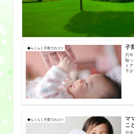
子
◆らくらく子育てのコツ
只今
知っ
トア
下さ
マ
◆らくらく子育てのコツ
こ
只今