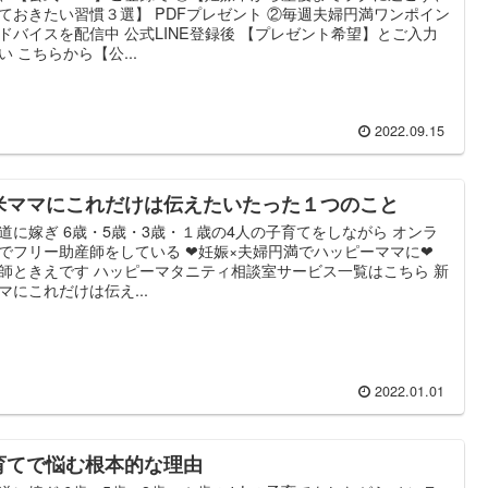
ておきたい習慣３選】 PDFプレゼント ②毎週夫婦円満ワンポイン
ドバイスを配信中 公式LINE登録後 【プレゼント希望】とご入力
い こちらから【公...
2022.09.15
米ママにこれだけは伝えたいたった１つのこと
道に嫁ぎ 6歳・5歳・3歳・１歳の4人の子育てをしながら オンラ
でフリー助産師をしている ❤妊娠×夫婦円満でハッピーママに❤
師ときえです ハッピーマタニティ相談室サービス一覧はこちら 新
マにこれだけは伝え...
2022.01.01
育てで悩む根本的な理由