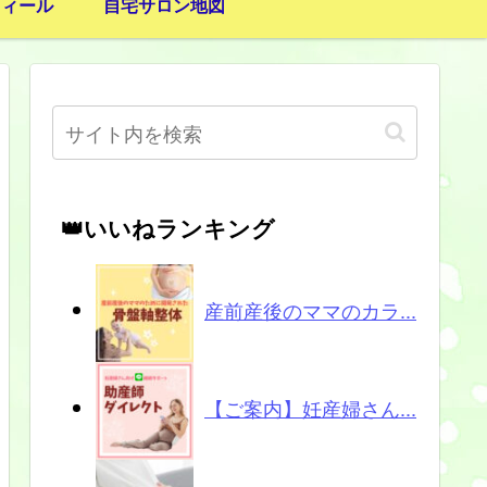
フィール
自宅サロン地図
👑いいねランキング
産前産後のママのカラ...
【ご案内】妊産婦さん...