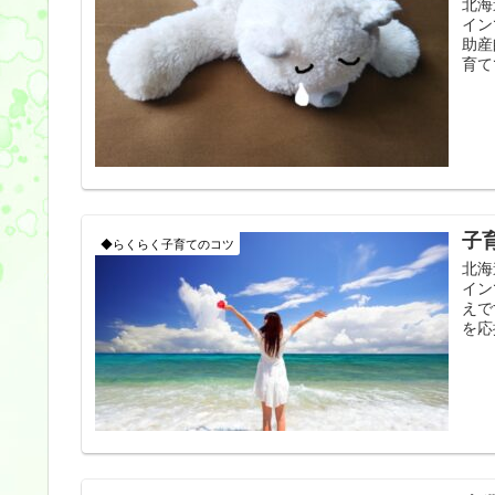
北海
イン
助産
育て
子
◆らくらく子育てのコツ
北海
イン
えで
を応