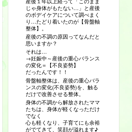
産後１年以上経って「このまま
じゃ身体がもたない…」と産後
のボデイケアについて調べまく
り…たどり着いたのが【骨盤軸
整体】。
産後の不調の原因ってなんだと
思いますか？
それは…
→妊娠中～産後の重心バランス
の変化＝【不良姿勢】
だったんです！！
骨盤軸整体は、産後の重心バラ
ンスの変化(不良姿勢)を、触る
だけで改善させる整体。
身体の不調から解放されたママ
たちは、身体が軽くなっただけ
でなく
心も軽くなり、子育てにも余裕
がでてきて、笑顔が溢れます♪