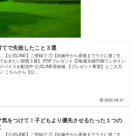
育てで失敗したこと３選
、【公式LINE】ご登録で ①【妊娠中から産後までラクに過ごす、
ておきたい習慣３選】 PDFプレゼント ②毎週夫婦円満ワンポイン
ドバイスを配信中 公式LINE登録後 【プレゼント希望】とご入力
い こちらから【公...
2022.09.21
マ気をつけて！子どもより優先させるたった１つの
と
、【公式LINE】ご登録で ①【妊娠中から産後までラクに過ごす、