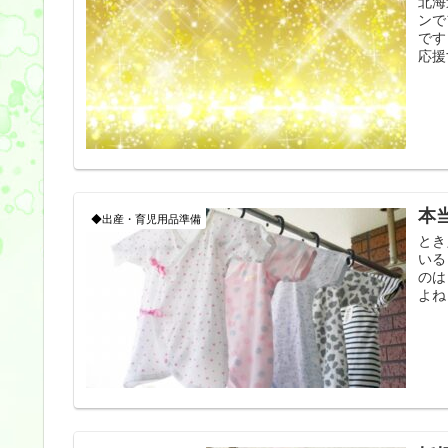
北海
ンで
です
応援
本
◆出産・育児用品準備
とき
いる
のは
よね