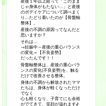
産後１年以上経って「このまま
じゃ身体がもたない…」と産後
のボデイケアについて調べまく
り…たどり着いたのが【骨盤軸
整体】。
産後の不調の原因ってなんだと
思いますか？
それは…
→妊娠中～産後の重心バランス
の変化＝【不良姿勢】
だったんです！！
骨盤軸整体は、産後の重心バラ
ンスの変化(不良姿勢)を、触る
だけで改善させる整体。
身体の不調から解放されたママ
たちは、身体が軽くなっただけ
でなく
心も軽くなり、子育てにも余裕
がでてきて、笑顔が溢れます♪