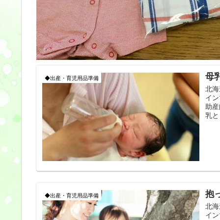
母
◆出産・育児用品準備
北海
イン
助産
乳と
抱
◆出産・育児用品準備
北海
イン