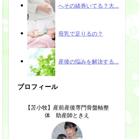
へその緒巻いてる？大...
母乳で足りるの？
産後の悩みを解決する...
プロフィール
【苫小牧】産前産後専門骨盤軸整
体 助産師ときえ