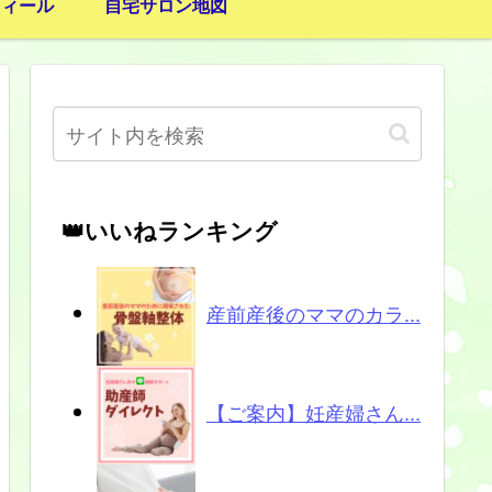
フィール
自宅サロン地図
👑いいねランキング
産前産後のママのカラ...
【ご案内】妊産婦さん...