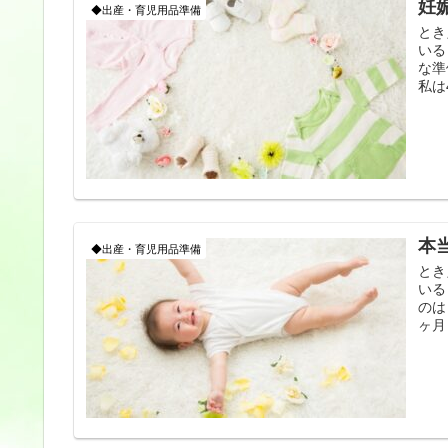
妊
◆出産・育児用品準備
とき
いる
な準
私は
本
◆出産・育児用品準備
とき
いる
のは
ヶ月