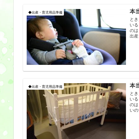
本
◆出産・育児用品準備
とき
いる
のは
出産
本
◆出産・育児用品準備
とき
いる
のは
いの