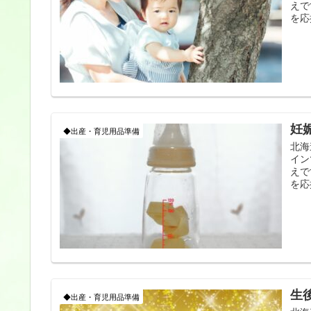
えで
を応
妊
◆出産・育児用品準備
北海
イン
えで
を応
生
◆出産・育児用品準備