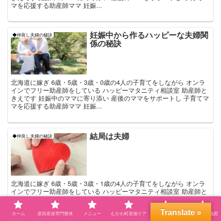
マを応援する助産師ママ 妊娠...
妊娠中から作るハッピーな夫婦関
◆仲良し夫婦の秘訣
係の秘訣
北海道に嫁ぎ 6歳・5歳・3歳・0歳の4人の子育てをしながら オンラ
インでフリー助産師をしている ハッピーマタニティ相談室 助産師と
きえです 妊娠中のママに寄り添い 産後のママをサポートし 子育てマ
マを応援する助産師ママ 妊娠...
結局は夫婦
◆仲良し夫婦の秘訣
北海道に嫁ぎ 6歳・5歳・3歳・1歳の4人の子育てをしながら オンラ
インでフリー助産師をしている ハッピーマタニティ相談室 助産師と
きえです 妊娠中のママに寄り添い 産後のママをサポートし 子育てマ
マを応援する助産師ママ 妊娠...
Translate »
ホーム
産前産後専門整体
メニュー
むかわ町産後ケア
プロフィール
自宅サロン地図