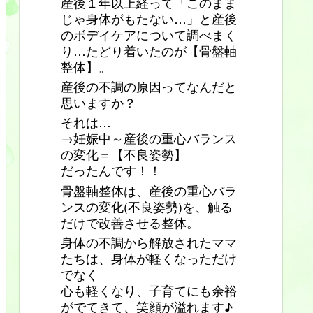
産後１年以上経って「このまま
じゃ身体がもたない…」と産後
のボデイケアについて調べまく
り…たどり着いたのが【骨盤軸
整体】。
産後の不調の原因ってなんだと
思いますか？
それは…
→妊娠中～産後の重心バランス
の変化＝【不良姿勢】
だったんです！！
骨盤軸整体は、産後の重心バラ
ンスの変化(不良姿勢)を、触る
だけで改善させる整体。
身体の不調から解放されたママ
たちは、身体が軽くなっただけ
でなく
心も軽くなり、子育てにも余裕
がでてきて、笑顔が溢れます♪