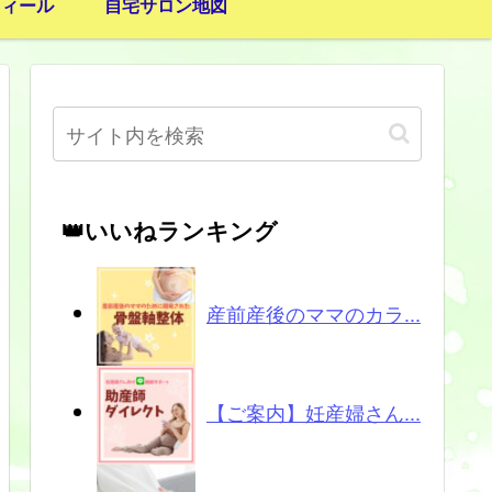
フィール
自宅サロン地図
👑いいねランキング
産前産後のママのカラ...
【ご案内】妊産婦さん...