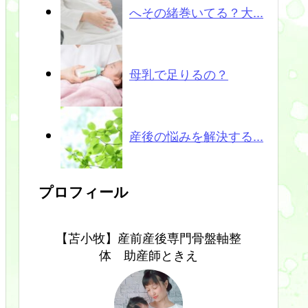
へその緒巻いてる？大...
母乳で足りるの？
産後の悩みを解決する...
プロフィール
【苫小牧】産前産後専門骨盤軸整
体 助産師ときえ