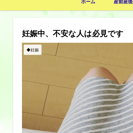
ホーム
産前産後
妊娠中、不安な人は必見です
◆妊娠