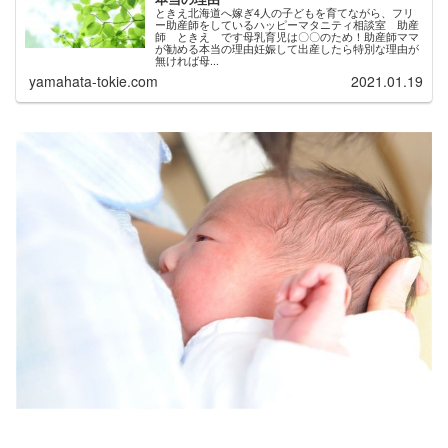
ときえ北海道へ嫁ぎ4人の子どもを育てながら、フリ
ー助産師をしているハッピーマタニティ相談室 助産
師 ときえ です母乳育児は〇〇のため！助産師ママ
が勧める本当の理由妊娠して出産したら特別な理由が
無ければ母...
yamahata-tokie.com
2021.01.19