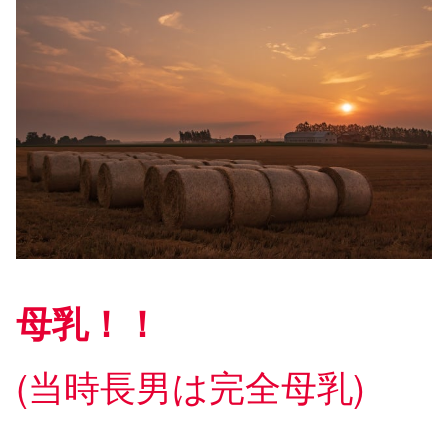
母乳！！
(当時長男は完全母乳)