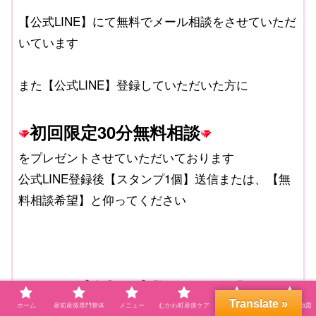
【公式LINE】にて無料でメール相談をさせていただ
いています
また【公式LINE】登録していただいた方に
初回限定30分無料相談
をプレゼントさせていただいております
公式LINE登録後【スタンプ1個】送信または、【無
料相談希望】と仰ってください
こちらから【公式LINE】登録よろしくお願いします
Translate »
ホーム
産前産後専門整体
メニュー
むかわ町産後ケア
プロフィール
自宅サロン地図