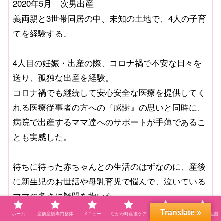
2020年5月 次男出産
義両親と3世帯同居の中、未知の土地で、4人の子育
てを経験する。
4人目の妊娠・出産の際、コロナ禍で不安な日々を
送り、孤独な出産を経験。
コロナ禍でも継続して安心安全な医療を提供してく
れる医療従事者の方への『感謝』の思いと同時に、
病院で出産するママ達へのサポートが手薄であるこ
とも実感した。
待ちに待った赤ちゃんとの生活のはずなのに、産後
に新生児のお世話や母乳育児で悩んで、泣いている
ママの多さに疑問を抱いた。
”妊娠””出産”は一生続く子育てのスタートライン。
Translate »
ホーム
産前産後専門整体
メニュー
むかわ町産後ケア
プロフィール
自宅サロン地図